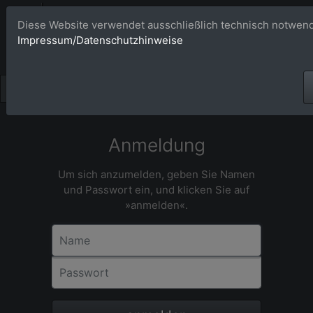
Bildagentur 
Diese Website verwendet ausschließlich technisch notwend
Impressum/Datenschutzhinweise
Großformatige Bilder - üb
Anmeldung
Um sich anzumelden, geben Sie Namen
und Passwort ein, und klicken Sie auf
»anmelden«.
Name
Passwort