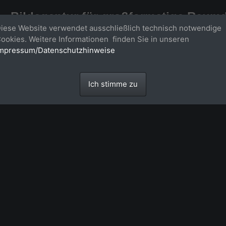
Bildagentur für großformatige Raum
iese Website verwendet ausschließlich technisch notwendige
Großformatige Bilder - über 100 Meter große 'largeformat' Fotos im Gigapi
ookies. Weitere Informationen finden Sie in unseren
mpressum/Datenschutzhinweise
Ich stimme zu