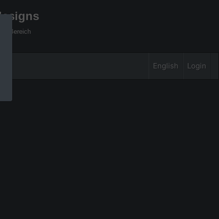
designs
xel Bereich
English
Login