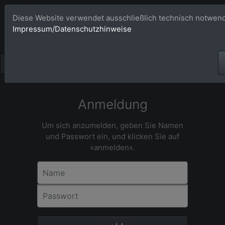
Bildagentur 
Diese Website verwendet ausschließlich technisch notwend
Impressum/Datenschutzhinweise
Großformatige Bilder - üb
Anmeldung
Um sich anzumelden, geben Sie Namen
und Passwort ein, und klicken Sie auf
»anmelden«.
Name
Passwort