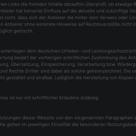
nen Links die fremden Inhalte daraufhin überprüft, ob etwaige
bieter hat keinerlei Einfluss auf die aktuelle und zukünftige Ge
 nicht, dass sich der Anbieter die hinter dem Verweis oder Lin
 den Anbieter ohne konkrete Hinweise auf Rechtsverstöße nicht
glich gelöscht.
lte unterliegen dem deutschen Urheber- und Leistungsschutzre
rtung bedarf der vorherigen schriftlichen Zustimmung des Anb
eitung, Übersetzung, Einspeicherung, Verarbeitung bzw. Wieder
nd Rechte Dritter sind dabei als solche gekennzeichnet. Die u
icht gestattet und strafbar. Lediglich die Herstellung von Kopie
s ist nur mit schriftlicher Erlaubnis zulässig.
utzungen dieser Website von den vorgenannten Paragraphen a
lle gelten im jeweiligen Einzelfall die besonderen Nutzungsbe