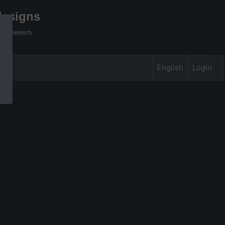
designs
xel Bereich
English
Login