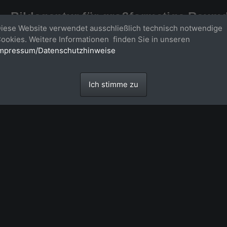
Bildagentur für großformatige Raum
iese Website verwendet ausschließlich technisch notwendige
Großformatige Bilder - über 100 Meter große 'largeformat' Fotos im Gigapi
ookies. Weitere Informationen finden Sie in unseren
mpressum/Datenschutzhinweise
Ich stimme zu