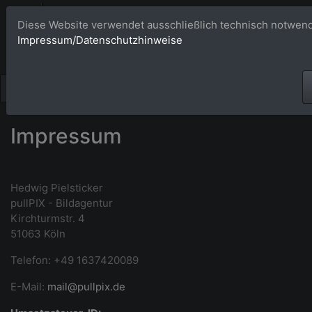
Bildagentur 
Diese Website verwendet ausschließlich technisch notwend
Impressum/Datenschutzhinweise
Großformatige Bilder - üb
Impressum
Hedwig Pielsticker
pullPIX - Bildagentur
Kirchturmstr. 4
51063 Köln
Telefon: +49 1637420089
E-Mail:
mail@pullpix.de