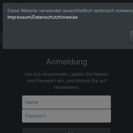
Bildagentur 
Diese Website verwendet ausschließlich technisch notwend
Impressum/Datenschutzhinweise
Großformatige Bilder - üb
Anmeldung
Um sich anzumelden, geben Sie Namen
und Passwort ein, und klicken Sie auf
»anmelden«.
Name
Passwort