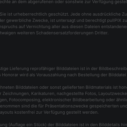
chte an dem abgerufenen oder sonstwie zur Verfügung gestellt
X. Sie ist urheberrechtlich geschützt. Jede ohne ausdrücklich
 oder gewerbliche Zwecke, ist untersagt und berechtigt pullPI
 Anspruchs auf Vernichtung aller aus diesen Dateien entstanden
waigen weiteren Schadensersatzforderungen Dritter.
ige Lieferung reprofähiger Bilddateien ist in der Bildbeschreib
Honorar wird als Vorauszahlung nach Bestellung der Bilddatei f
neten Bilddateien oder sonst gelieferten Bildmaterials ist hon
 für Zeichnungen, Karikaturen, nachgestellte Fotos, Layoutzwec
agen, Fotocomposing, elektronischer Bildbearbeitung oder ähnl
enommen sind die für Präsentationszwecke gespeicherten und 
Layouts kostenfrei zur Verfügung gestellt werden.
g (Auflage ein Stück) der Bilddateien ist in den Bilddetails h