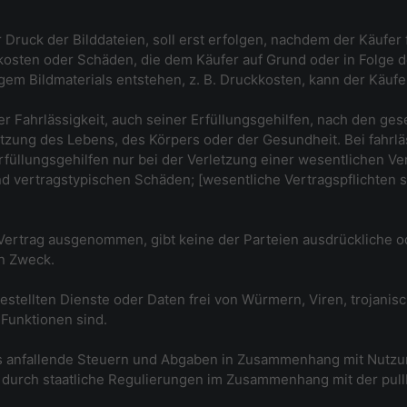
uck der Bilddateien, soll erst erfolgen, nachdem der Käufer fe
gekosten oder Schäden, die dem Käufer auf Grund oder in Folge 
em Bildmaterials entstehen, z. B. Druckkosten, kann der Käufer
er Fahrlässigkeit, auch seiner Erfüllungsgehilfen, nach den ge
etzung des Lebens, des Körpers oder der Gesundheit. Bei fahrl
üllungsgehilfen nur bei der Verletzung einer wesentlichen Ve
d vertragstypischen Schäden; [wesentliche Vertragspflichten s
 Vertrag ausgenommen, gibt keine der Parteien ausdrückliche 
en Zweck.
itgestellten Dienste oder Daten frei von Würmern, Viren, trojan
 Funktionen sind.
lls anfallende Steuern und Abgaben in Zusammenhang mit Nutzu
durch staatliche Regulierungen im Zusammenhang mit der pul