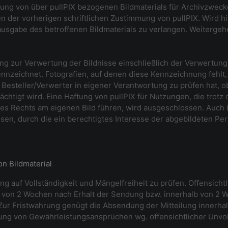
ung von über pullPIX bezogenen Bildmaterials für Archivzweck
n der vorherigen schriftlichen Zustimmung von pullPIX. Wird hi
usgabe des betroffenen Bildmaterials zu verlangen. Weiterge
ung zur Verwertung der Bildnisse einschließlich der Verwertung
nnzeichnet. Fotografien, auf denen diese Kennzeichnung fehlt,
Besteller/Verwerter in eigener Verantwortung zu prüfen hat, 
ächtigt wird. Eine Haftung von pullPIX für Nutzungen, die tro
es Rechts am eigenen Bild führen, wird ausgeschlossen. Auch b
en, durch die ein berechtigtes Interesse der abgebildeten Pers
n Bildmaterial
ung auf Vollständigkeit und Mängelfreiheit zu prüfen. Offensich
b von 2 Wochen nach Erhalt der Sendung bzw. innerhalb von 2 
 Zur Fristwahrung genügt die Absendung der Mitteilung innerhalb 
ung von Gewährleistungsansprüchen wg. offensichtlicher Unvoll