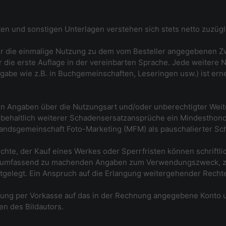
ten und sonstigen Unterlagen verstehen sich stets netto zuzüg
ür die einmalige Nutzung zu dem vom Besteller angegebenen Zw
 die erste Auflage in der vereinbarten Sprache. Jede weitere 
abe wie z.B. in Buchgemeinschaften, Leseringen usw.) ist erne
hen Angaben über die Nutzungsart und/oder unberechtigter Weit
orbehaltlich weiterer Schadensersatzansprüche ein Mindesthon
ndsgemeinschaft Foto-Marketing (MFM) als pauschalierter Scha
hte, der Kauf eines Werkes oder Sperrfristen können schriftlic
er umfassend zu machenden Angaben zum Verwendungszweck, z
tgelegt. Ein Anspruch auf die Erlangung weitergehender Rechte
sung per Vorkasse auf das in der Rechnung angegebene Kont
en des Bildautors.