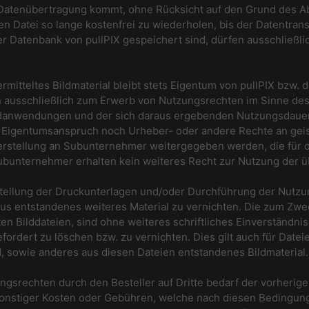
tenübertragung kommt, ohne Rücksicht auf den Grund des Abbr
 Datei so lange kostenfrei zu wiederholen, bis der Datentransf
er Datenbank von pullPIX gespeichert sind, dürfen ausschließl
ermitteltes Bildmaterial bleibt stets Eigentum von pullPIX bzw. 
n ausschließlich zum Erwerb von Nutzungsrechten im Sinne de
ldanwendungen und der sich daraus ergebenden Nutzungsdauer z
 Eigentumsanspruch noch Urheber- oder andere Rechte an gei
erstellung an Subunternehmer weitergegeben werden, die für
Subunternehmer erhalten kein weiteres Recht zur Nutzung der üb
Erstellung der Druckunterlagen und/oder Durchführung der Nut
aus entstandenes weiteres Material zu vernichten. Die zum Zwe
ten Bilddateien, sind ohne weiteres schriftliches Einverständni
rdert zu löschen bzw. zu vernichten. Dies gilt auch für Dateie
, sowie anderes aus diesen Dateien entstandenes Bildmaterial.
ungsrechten durch den Besteller auf Dritte bedarf der vorherige
sonstiger Kosten oder Gebühren, welche nach diesen Bedingun