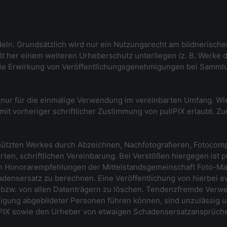
ndeln. Grundsätzlich wird nur ein Nutzungsrecht am bildnerisch
alt her einem weiteren Urheberschutz unterliegen (z. B. Werke 
ie Erwirkung von Veröffentlichungsgenehmigungen bei Sammlu
n nur für die einmalige Verwendung im vereinbarten Umfang. 
it vorheriger schriftlicher Zustimmung von pullPIX erlaubt. Z
hützten Werkes durch Abzeichnen, Nachfotografieren, Fotocompos
en, schriftlichen Vereinbarung. Bei Verstößen hiergegen ist pu
 Honorarempfehlungen der Mittelstandsgemeinschaft Foto-Mar
adensersatz zu berechnen. Eine Veröffentlichung von hierbei e
en, bzw. von allen Datenträgern zu löschen. Tendenzfremde Ver
gung abgebildeter Personen führen können, sind unzulässig 
llPIX sowie den Urheber von etwaigen Schadensersatzansprüchen 