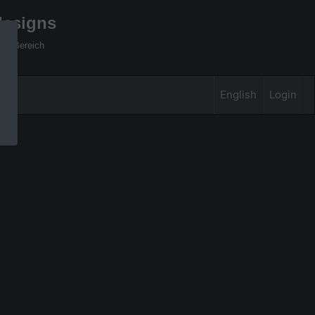
designs
xel Bereich
English
Login