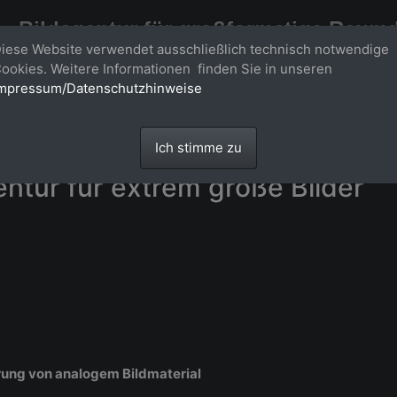
Bildagentur für großformatige Raum
iese Website verwendet ausschließlich technisch notwendige
Großformatige Bilder - über 100 Meter große 'largeformat' Fotos im Gigapi
ookies. Weitere Informationen finden Sie in unseren
mpressum/Datenschutzhinweise
Ich stimme zu
entur für extrem große Bilder
rung von analogem Bildmaterial