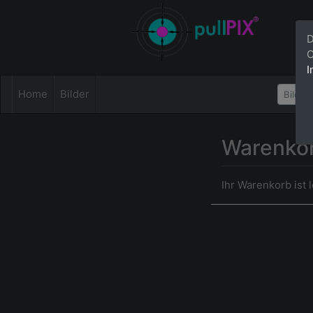
D
C
I
Home
Bilder
Warenko
Ihr Warenkorb ist l