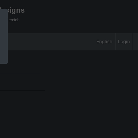
designs
xel Bereich
English
Login