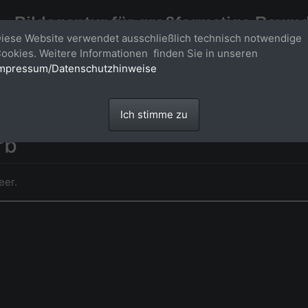
Bildagentur für großformatige Raum
iese Website verwendet ausschließlich technisch notwendige
Großformatige Bilder - über 100 Meter große 'largeformat' Fotos im Gigapi
ookies. Weitere Informationen finden Sie in unseren
mpressum/Datenschutzhinweise
Ich stimme zu
rb
eer.