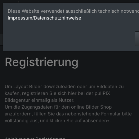
Bildagentur 
Diese Website verwendet ausschließlich technisch notwend
Impressum/Datenschutzhinweise
Großformatige Bilder - üb
Registrierung
Um Layout Bilder downzuloaden oder um Bilddaten zu
kaufen, r
egistrieren Sie sich hier bei der pullPIX
Bildagentur einmalig als Nutzer.
Um die Zugangsdaten für den online Bilder Shop
anzufordern, füllen Sie das nebenstehende Formular bitte
vollständig aus, und klicken Sie auf »absenden«.