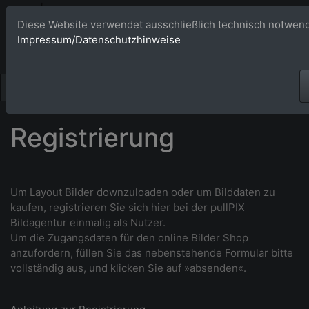
Bildagentur 
Diese Website verwendet ausschließlich technisch notwend
Impressum/Datenschutzhinweise
Großformatige Bilder - üb
Registrierung
Um Layout Bilder downzuloaden oder um Bilddaten zu
kaufen, r
egistrieren Sie sich hier bei der pullPIX
Bildagentur einmalig als Nutzer.
Um die Zugangsdaten für den online Bilder Shop
anzufordern, füllen Sie das nebenstehende Formular bitte
vollständig aus, und klicken Sie auf »absenden«.