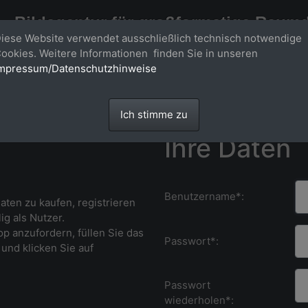
Bildagentur für großformatige Raum
iese Website verwendet ausschließlich technisch notwendige
Großformatige Bilder - über 100 Meter große 'largeformat' Fotos im Gigapi
ookies. Weitere Informationen finden Sie in unseren
mpressum/Datenschutzhinweise
Ich stimme zu
Ihre Daten
Benutzername*:
ten zu kaufen, r
egistrieren
ig als Nutzer.
p anzufordern, füllen Sie das
Passwort*:
und klicken Sie auf
Passwort
wiederholen*: