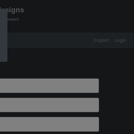
designs
xel Bereich
English
Login