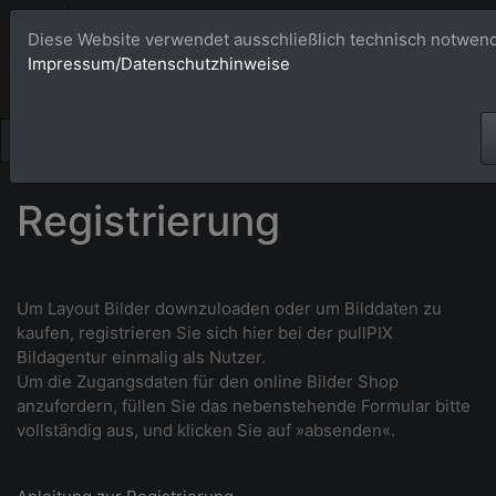
Bildagentur 
Diese Website verwendet ausschließlich technisch notwend
Impressum/Datenschutzhinweise
Großformatige Bilder - üb
Registrierung
Um Layout Bilder downzuloaden oder um Bilddaten zu
kaufen, r
egistrieren Sie sich hier bei der pullPIX
Bildagentur einmalig als Nutzer.
Um die Zugangsdaten für den online Bilder Shop
anzufordern, füllen Sie das nebenstehende Formular bitte
vollständig aus, und klicken Sie auf »absenden«.