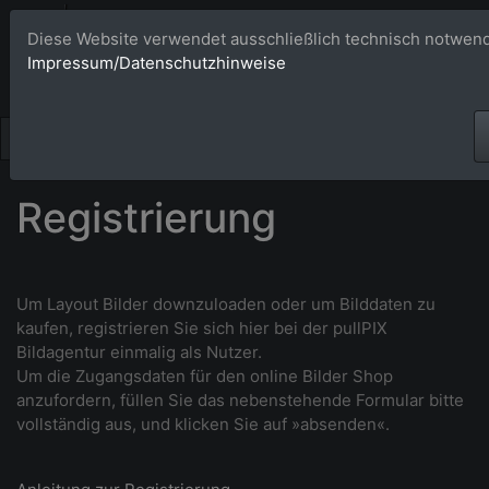
Bildagentur 
Diese Website verwendet ausschließlich technisch notwend
Impressum/Datenschutzhinweise
Großformatige Bilder - üb
Registrierung
Um Layout Bilder downzuloaden oder um Bilddaten zu
kaufen, r
egistrieren Sie sich hier bei der pullPIX
Bildagentur einmalig als Nutzer.
Um die Zugangsdaten für den online Bilder Shop
anzufordern, füllen Sie das nebenstehende Formular bitte
vollständig aus, und klicken Sie auf »absenden«.