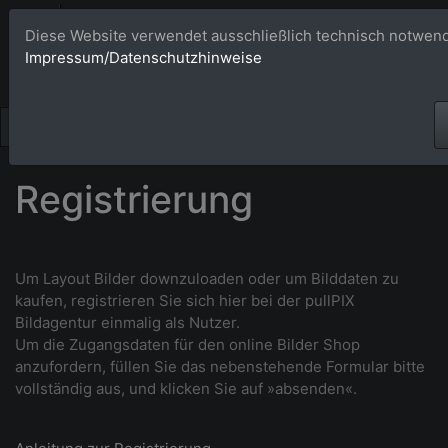
Bildagentur 
Diese Website verwendet ausschließlich technisch notwend
Impressum/Datenschutzhinweise
Großformatige Bilder - üb
Registrierung
Um Layout Bilder downzuloaden oder um Bilddaten zu
kaufen, r
egistrieren Sie sich hier bei der pullPIX
Bildagentur einmalig als Nutzer.
Um die Zugangsdaten für den online Bilder Shop
anzufordern, füllen Sie das nebenstehende Formular bitte
vollständig aus, und klicken Sie auf »absenden«.