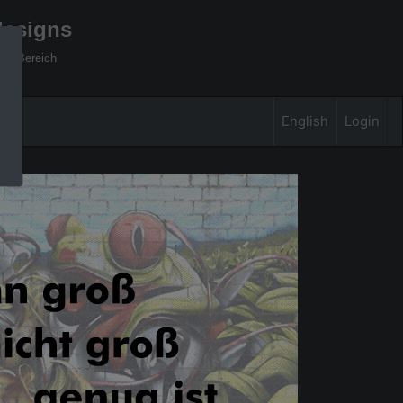
designs
xel Bereich
English
Login