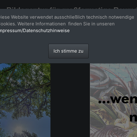
Bildagentur für großformatige Raum
iese Website verwendet ausschließlich technisch notwendige
Großformatige Bilder - über 100 Meter große 'largeformat' Fotos im Gigapi
ookies. Weitere Informationen finden Sie in unseren
mpressum/Datenschutzhinweise
Ich stimme zu