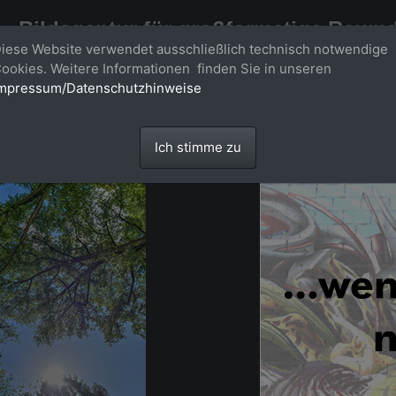
Bildagentur für großformatige Raum
iese Website verwendet ausschließlich technisch notwendige
Großformatige Bilder - über 100 Meter große 'largeformat' Fotos im Gigapi
ookies. Weitere Informationen finden Sie in unseren
mpressum/Datenschutzhinweise
Ich stimme zu