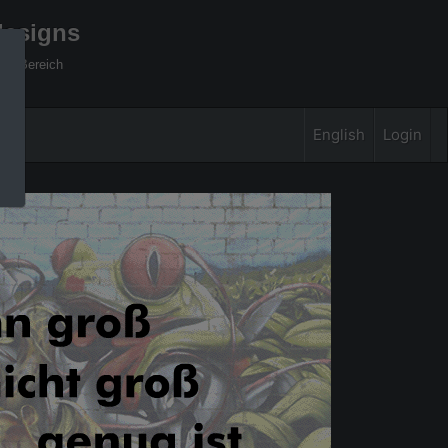
designs
xel Bereich
English
Login