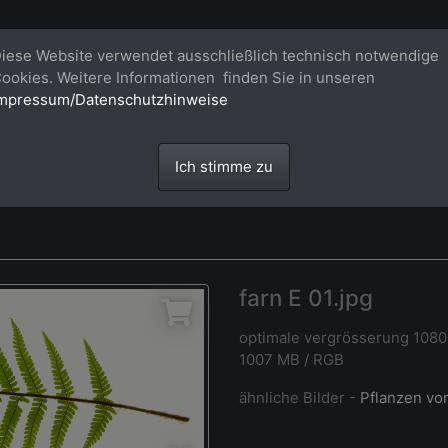
Bildagentur für großformatige Raum
iese Website verwendet ausschließlich technisch notwendige
ookies. Weitere Informationen finden Sie in unseren
Großformatige Bilder - über 100 Meter große 'largeformat' Fotos im Gigapi
mpressum/Datenschutzhinweise
Ich stimme zu
farn E 01.jpg
optimale vergrösserung 108
1007 MB / RGB
ähnliche Bilder -
Pflanzen vo