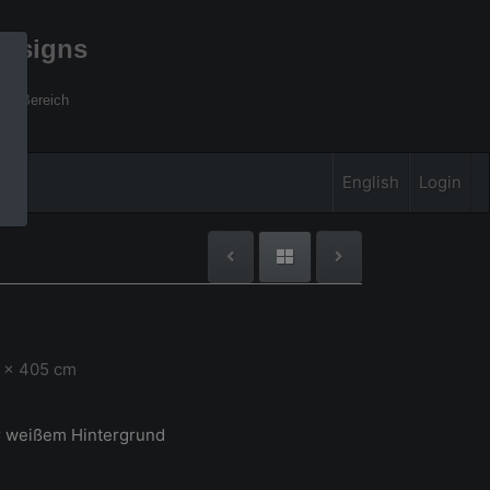
designs
xel Bereich
English
Login
0 x 405 cm
r weißem Hintergrund