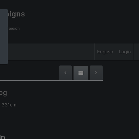
designs
xel Bereich
English
Login
pg
x 331cm
lm