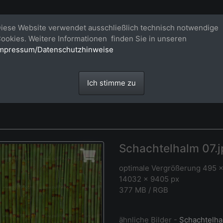
Bildagentur für großformatige Raum
iese Website verwendet ausschließlich technisch notwendige
ookies. Weitere Informationen finden Sie in unseren
Großformatige Bilder - über 100 Meter große 'largeformat' Fotos im Gigapi
mpressum/Datenschutzhinweise
Ich stimme zu
Schachtelhalm 07.j
optimale Vergrößerung 495 
14032 × 9405 px
377 MB / RGB
ähnliche Bilder -
Schachtelha