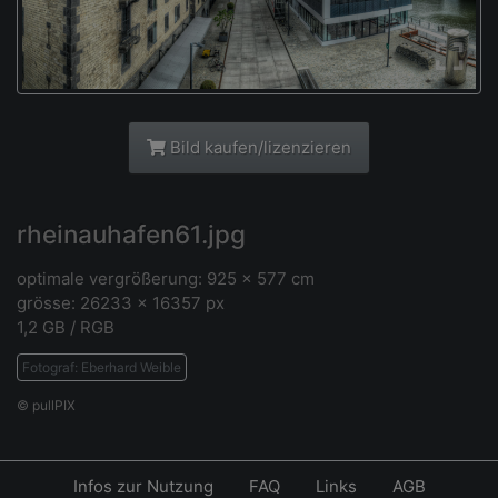
Bild kaufen/lizenzieren
rheinauhafen61.jpg
optimale vergrößerung: 925 x 577 cm
grösse: 26233 x 16357 px
1,2 GB / RGB
Fotograf: Eberhard Weible
© pullPIX
Infos zur Nutzung
FAQ
Links
AGB